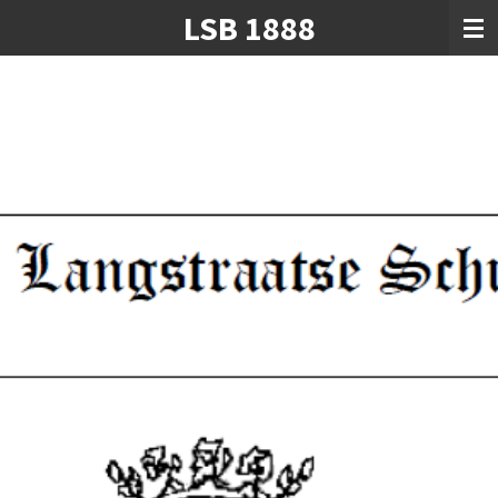
LSB 1888
Ga
direct
naar
de
hoofdinhoud